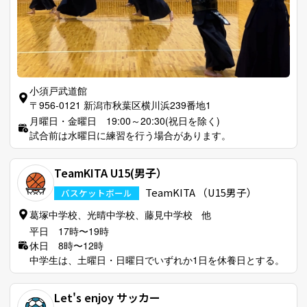
小須戸武道館
〒956-0121 新潟市秋葉区横川浜239番地1
月曜日・金曜日 19:00～20:30(祝日を除く)
試合前は水曜日に練習を行う場合があります。
TeamKITA U15(男子）
TeamKITA （U15男子）
バスケットボール
葛塚中学校、光晴中学校、藤見中学校 他
平日 17時〜19時
休日 8時〜12時
中学生は、土曜日・日曜日でいずれか1日を休養日とする。
Let's enjoy サッカー