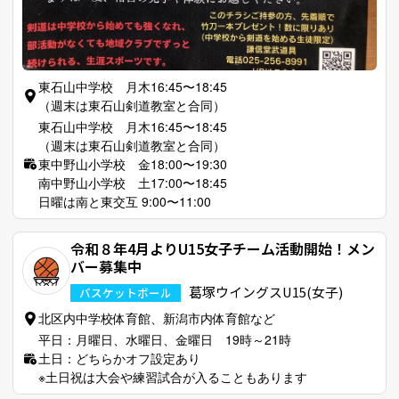
東石山中学校 月木16:45〜18:45
（週末は東石山剣道教室と合同）
東石山中学校 月木16:45〜18:45
（週末は東石山剣道教室と合同）
東中野山小学校 金18:00〜19:30
南中野山小学校 土17:00〜18:45
日曜は南と東交互 9:00〜11:00
令和８年4月よりU15女子チーム活動開始！メン
バー募集中
葛塚ウイングスU15(女子)
バスケットボール
北区内中学校体育館、新潟市内体育館など
平日：月曜日、水曜日、金曜日 19時～21時
土日：どちらかオフ設定あり
※土日祝は大会や練習試合が入ることもあります