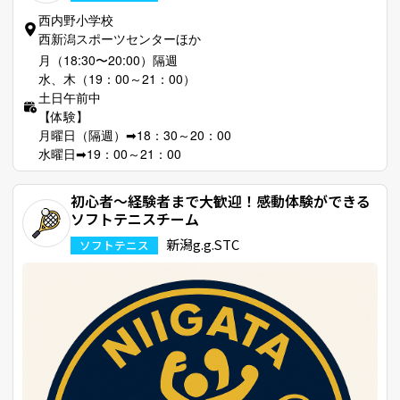
西内野小学校
西新潟スポーツセンターほか
月（18:30〜20:00）隔週
水、木（19：00～21：00）
土日午前中
【体験】
月曜日（隔週）➡18：30～20：00
水曜日➡19：00～21：00
初心者〜経験者まで大歓迎！感動体験ができる
ソフトテニスチーム
新潟g.g.STC
ソフトテニス