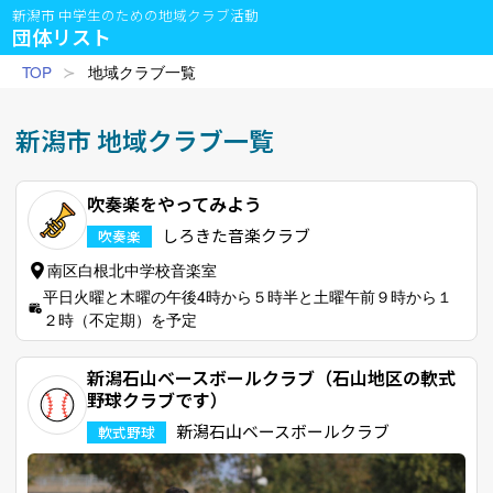
新潟市 中学生のための地域クラブ活動
団体リスト
TOP
地域クラブ一覧
新潟市 地域クラブ一覧
吹奏楽をやってみよう
しろきた音楽クラブ
吹奏楽
南区白根北中学校音楽室
平日火曜と木曜の午後4時から５時半と土曜午前９時から１
２時（不定期）を予定
新潟石山ベースボールクラブ（石山地区の軟式
野球クラブです）
新潟石山ベースボールクラブ
軟式野球