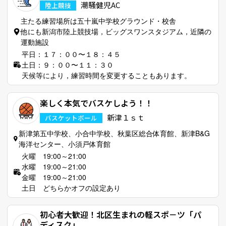
潮騒健児AC
陸上競技
主たる練習場所は五十嵐中学校グラウンド・校舎
他にも新潟市陸上競技場，ビッグスワンスタジアム，近隣の
運動施設
平日：１７：００〜１８：４５
土日：９：００〜１１：３０
天候等により，練習時間を変更することもあります。
楽しく本気でバスケしよう！！
新津１ｓｔ
バスケットボール
新津第五中学校、小合中学校、秋葉区総合体育館、新津B&G
海洋センター、小須戸体育館
火曜 19:00～21:00
水曜 19:00～21:00
金曜 19:00～21:00
土日 どちらかオフの設定あり
初心者大歓迎！北区生まれの軽スポ－ツ「パ
ディスク」