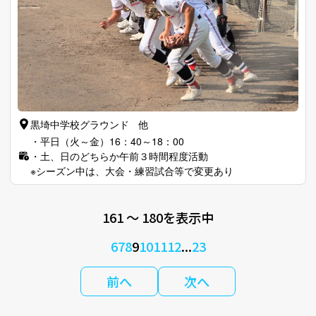
黒埼中学校グラウンド 他
・平日（火～金）16：40～18：00
・土、日のどちらか午前３時間程度活動
※シーズン中は、大会・練習試合等で変更あり
161 〜 180を表示中
6
7
8
9
10
11
12
...
23
前へ
次へ