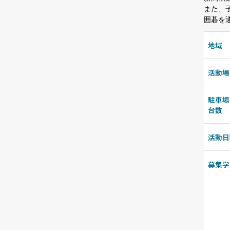
また、
囲碁を
地域
活動場
駐車場
台数
活動日
募集学