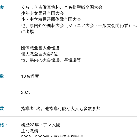
会
くらしき吉備真備杯こども棋聖戦全国大会
少年少女囲碁全国大会
小・中学校囲碁団体戦全国大会
他、県内外の囲碁大会（ジュニア大会・一般大会問わず）へ
に出場
団体戦全国大会優勝
個人戦全国大会3位
他、県内の大会優勝、準優勝等
数
10名程度
30名
数
指導者1名。他指導可能な大人も多数参加
格・
棋歴22年・アマ六段
主な戦績
2008・2009年：高校選手権出場