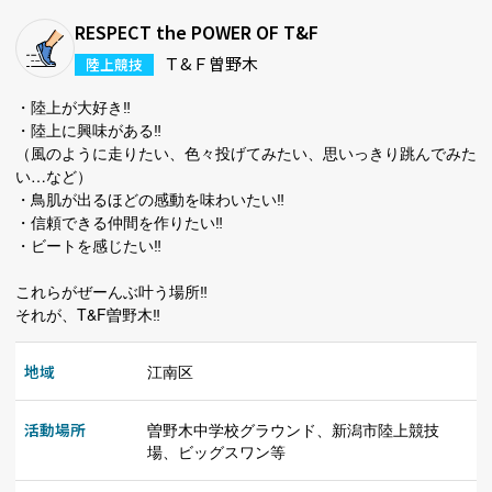
RESPECT the POWER OF T&F
Ｔ&Ｆ曽野木
陸上競技
・陸上が大好き‼︎
・陸上に興味がある‼︎
（風のように走りたい、色々投げてみたい、思いっきり跳んでみた
い…など）
・鳥肌が出るほどの感動を味わいたい‼︎
・信頼できる仲間を作りたい‼︎
・ビートを感じたい‼︎
これらがぜーんぶ叶う場所‼︎
それが、T&F曽野木‼︎
地域
江南区
活動場所
曽野木中学校グラウンド、新潟市陸上競技
場、ビッグスワン等