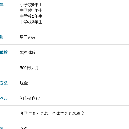
年
小学校6年生
中学校1年生
中学校2年生
中学校3年生
別
男子のみ
体験
無料体験
500円／月
方法
現金
ベル
初心者向け
各学年６～７名、全体で２０名程度
数
２名