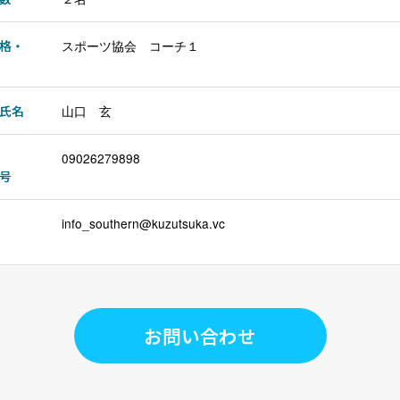
格・
スポーツ協会 コーチ１
氏名
山口 玄
09026279898
号
info_southern@kuzutsuka.vc
お問い合わせ