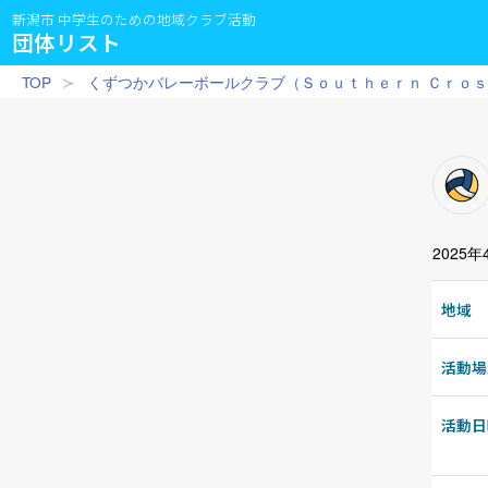
新潟市 中学生のための地域クラブ活動
団体リスト
TOP
くずつかバレーボールクラブ（Ｓｏｕｔｈｅｒｎ Ｃｒｏ
2025
地域
活動場
活動日