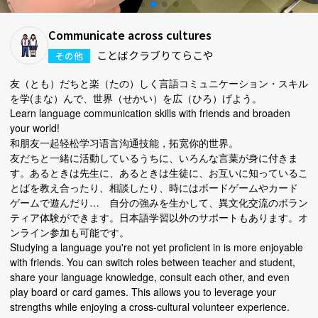
Communicate across cultures
ことばクラブりてらこや
その他
友（とも）だちと楽（たの）しく言語コミュニケーション・スキル
を学(まな）んで、世界（せかい）を広（ひろ）げよう。
Learn language communication skills with friends and broaden
your world!
和朋友一起轻松学习语言沟通技能，拓宽你的世界。
友だちと一緒に活動しているうちに、いろんな言葉が身に付きま
す。あるときは先生に、あるときは生徒に、お互いに知っているこ
とばを教え合ったり、相談したり、時にはボードゲームやカード
ゲームで遊んだり… 自分の強みを生かして、異文化交流のボラン
ティア体験ができます。日本語学習以外のサポートもあります。オ
ンライン参加も可能です。
Studying a language you're not yet proficient in is more enjoyable
with friends. You can switch roles between teacher and student,
share your language knowledge, consult each other, and even
play board or card games. This allows you to leverage your
strengths while enjoying a cross-cultural volunteer experience.