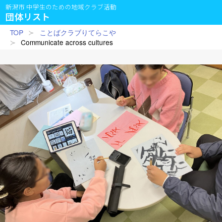
新潟市 中学生のための地域クラブ活動
団体リスト
TOP
ことばクラブりてらこや
Communicate across cultures