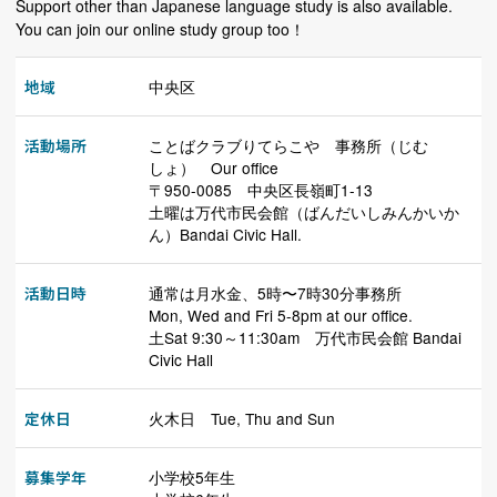
Support other than Japanese language study is also available.
You can join our online study group too！
地域
中央区
活動場所
ことばクラブりてらこや 事務所（じむ
しょ） Our office
〒950-0085 中央区長嶺町1-13
土曜は万代市民会館（ばんだいしみんかいか
ん）Bandai Civic Hall.
活動日時
通常は月水金、5時〜7時30分事務所
Mon, Wed and Fri 5-8pm at our office.
土Sat 9:30～11:30am 万代市民会館 Bandai
Civic Hall
定休日
火木日 Tue, Thu and Sun
募集学年
小学校5年生