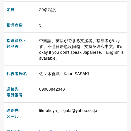
定員
20名程度
指導者数
5
指導資格・
中国語、英語ができる支援者、指導者がいま
経歴等
す。不懂日语也没问题。支持英语和中文。It's
okay if you don't speak Japanese. English is
available.
代表者氏名
佐々木香織 Kaori SASAKI
連絡先
09066842346
電話番号
連絡先
literakoya_niigata@yahoo.co.jp
メール